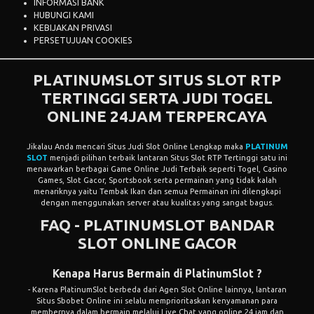
INFORMASI BANK
HUBUNGI KAMI
KEBIJAKAN PRIVASI
PERSETUJUAN COOKIES
PLATINUMSLOT SITUS SLOT RTP
TERTINGGI SERTA JUDI TOGEL
ONLINE 24JAM TERPERCAYA
Jikalau Anda mencari Situs Judi Slot Online Lengkap maka
PLATINUM
SLOT
menjadi pilihan terbaik lantaran Situs Slot RTP Tertinggi satu ini
menawarkan berbagai Game Online Judi Terbaik seperti Togel, Casino
Games, Slot Gacor, Sportsbook serta permainan yang tidak kalah
menariknya yaitu Tembak Ikan dan semua Permainan ini dilengkapi
dengan menggunakan server atau kualitas yang sangat bagus.
FAQ - PLATINUMSLOT BANDAR
SLOT ONLINE GACOR
Kenapa Harus Bermain di PlatinumSlot ?
- Karena PlatinumSlot berbeda dari Agen Slot Online lainnya, lantaran
Situs Sbobet Online ini selalu memprioritaskan kenyamanan para
membernya dalam bermain melalui Live Chat yang online 24 jam dan