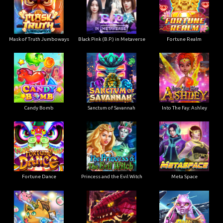
Mask of Truth Jumboways
Black Pink (B.P.) in Metaverse
Fortune Realm
Candy Bomb
Sanctum of Savannah
Into The Fay: Ashley
Fortune Dance
Princess and the Evil Witch
Meta Space