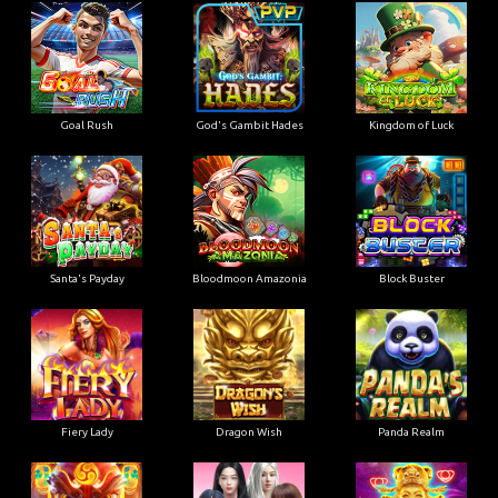
Goal Rush
God's Gambit Hades
Kingdom of Luck
Santa's Payday
Bloodmoon Amazonia
Block Buster
Fiery Lady
Dragon Wish
Panda Realm