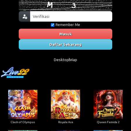
Remember Me
Masuk
Daftar Sekarang
Desktop
Wap
Clash of Olympus
Royale Ace
Queen Femida 2