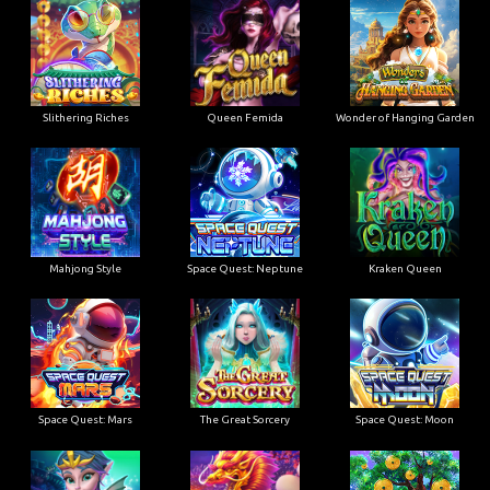
Slithering Riches
Queen Femida
Wonder of Hanging Garden
Mahjong Style
Space Quest: Neptune
Kraken Queen
Space Quest: Mars
The Great Sorcery
Space Quest: Moon