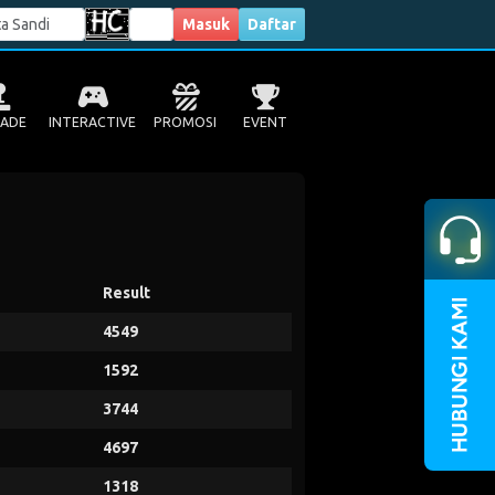
arang !!!
Dapatkan BONUS NEW MEMBER SLOT 100% ( Max Bonus 100.00
Masuk
Daftar
ADE
INTERACTIVE
PROMOSI
EVENT
Result
4549
1592
3744
4697
1318