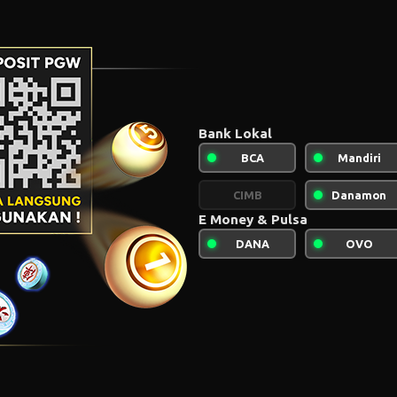
Bank Lokal
BCA
Mandiri
CIMB
Danamon
E Money & Pulsa
DANA
OVO