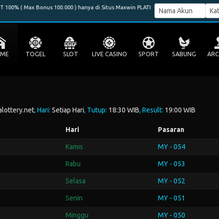
 Max Bonus 100.000 ) hanya di Situs Maxwin PLATINUMSLOT. Klaim Bonus Anda Sek
ME
TOGEL
SLOT
LIVE CASINO
SPORT
SABUNG
ARC
lottery.net
, Hari:
Setiap Hari
, Tutup:
18:30 WIB
, Result:
19:00 WIB
Hari
Pasaran
Kamis
MY - 054
Rabu
MY - 053
Selasa
MY - 052
Senin
MY - 051
Minggu
MY - 050