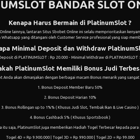
INUMSLOT BANDAR SLOT O
Kenapa Harus Bermain di PlatinumSlot ?
 Online lainnya, lantaran Situs Sbobet Online ini selalu memprioritaskan ke
an Whatsapp yang ditangani oleh Customer Service profesional yang siap memba
apa Minimal Deposit dan Withdraw PlatinumSl
 Deposit di PLATINUMSLOT : Rp 20.000 - Minimal Withdraw di PLATINUMSLOT :
kah PlatinumSlot Memiliki Bonus Judi Terbes
lot Anda akan dimanjakan dengan berbagai macam Bonus menarik yang sangat 
1. Bonus Deposit Member Baru 50%
2. Bonus Deposit Harian 10%
3. Bonus Rollingan up to 1%% ( Khusus Judi Slot, Tembak Ikan & Live Casino )
4. Bonus Cashback 5% ( Khusus Sportsbook )
a itu saja, PlatinumSlot juga memberikan Hadiah Togel Terbesar kepada para