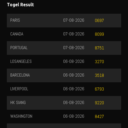
Togel Result
PARIS
07-08-2026
M
0697
CANADA
07-08-2026
S
8099
PORTUGAL
07-08-2026
H
8751
LOSANGELES
06-08-2026
B
3270
BARCELONA
06-08-2026
S
3518
LIVERPOOL
06-08-2026
A
6793
HK SIANG
06-08-2026
M
9220
WASHINGTON
06-08-2026
L
8427