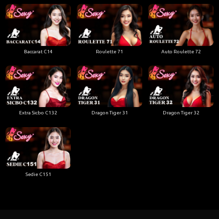
Baccarat C14
Roulette 71
Auto Roulette 72
Extra Sicbo C132
Dragon Tiger 31
Dragon Tiger 32
Sedie C151