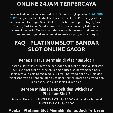
ONLINE 24JAM TERPERCAYA
Jikalau Anda mencari Situs Judi Slot Online Lengkap maka
PLATINUM
SLOT
menjadi pilihan terbaik lantaran Situs Slot RTP Tertinggi satu ini
menawarkan berbagai Game Online Judi Terbaik seperti Togel, Casino
Games, Slot Gacor, Sportsbook serta permainan yang tidak kalah
menariknya yaitu Tembak Ikan dan semua Permainan ini dilengkapi
dengan menggunakan server atau kualitas yang sangat bagus.
FAQ - PLATINUMSLOT BANDAR
SLOT ONLINE GACOR
Kenapa Harus Bermain di PlatinumSlot ?
- Karena PlatinumSlot berbeda dari Agen Slot Online lainnya, lantaran
Situs Sbobet Online ini selalu memprioritaskan kenyamanan para
membernya dalam bermain melalui Live Chat yang online 24 jam dan
Whatsapp yang ditangani oleh Customer Service profesional yang siap
membantu anda jika memiliki kendala.
Berapa Minimal Deposit dan Withdraw
PlatinumSlot ?
- Minimal Deposit di PLATINUMSLOT : Rp 20.000 - Minimal Withdraw di
PLATINUMSLOT : Rp 50.000
Apakah PlatinumSlot Memiliki Bonus Judi Terbesar