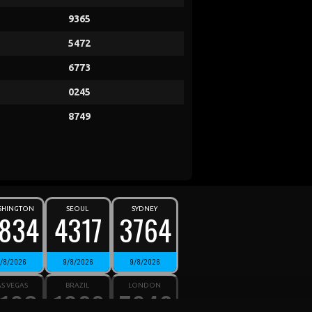
9365
5472
6773
0245
8749
SHINGTON
SEOUL
SYDNEY
834
4317
3764
/8/2026
9/8/2026
9/8/2026
AS VEGAS
BRAZIL
LONDON
183
1022
5842