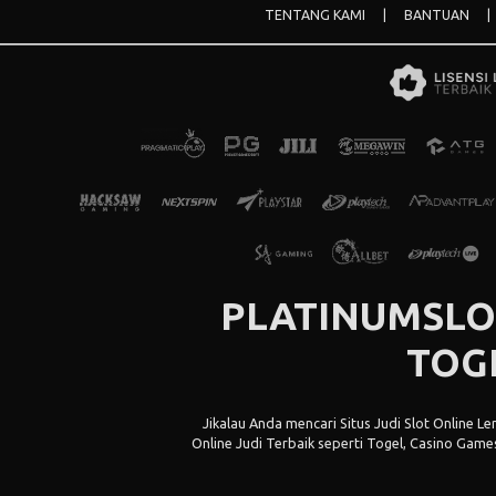
TENTANG KAMI
|
BANTUAN
|
PLATINUMSLOT
TOG
Jikalau Anda mencari Situs Judi Slot Online 
Online Judi Terbaik seperti Togel, Casino Game