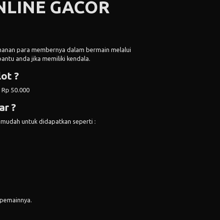
NLINE GACOR
nyamanan para membernya dalam bermain melalui
ntu anda jika memiliki kendala.
ot ?
 Rp 50.000
ar ?
mudah untuk didapatkan seperti :
 pemainnya.