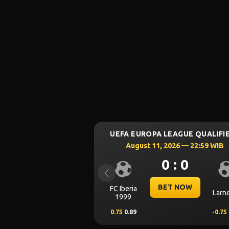
9/8/2026
8/8/2026
8/8/20
SPAIN LA LIGA
SPAIN LA L
August 16, 2026 — 02:30 WIB
August 16, 2026 —
0 : 0
0 : 0
Previous
BET NOW
BET NO
Rayo
illa
Alaves
Vallecano
5
0.95
-0.25
0.95
0.00
0.62