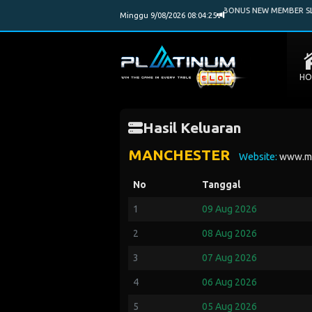
Dapatkan BONUS NEW MEMBER SLOT 100%
Minggu 9/08/2026 08:04:26
HO
Hasil Keluaran
MANCHESTER
Website:
www.ma
No
Tanggal
1
09 Aug 2026
2
08 Aug 2026
3
07 Aug 2026
4
06 Aug 2026
5
05 Aug 2026