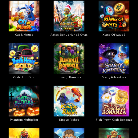
Cat & Mouse
Aztec: Bonus Hunt 2 Xmas
Xiang Qi Ways 2
Rush Hour Gold
Jumanji Bonanza
Starry Adventure
Phantom Multiplier
Kingyo Riches
Fish Prawn Crab Bonanza