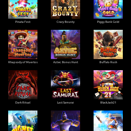
Pinata Fest
Crazy Bounty
Piggy Bank Gold
Rhapsody of Muertos
Aztec: Bonus Hunt
Buffalo Rush
Dark Ritual
Last Samurai
BlackJack21