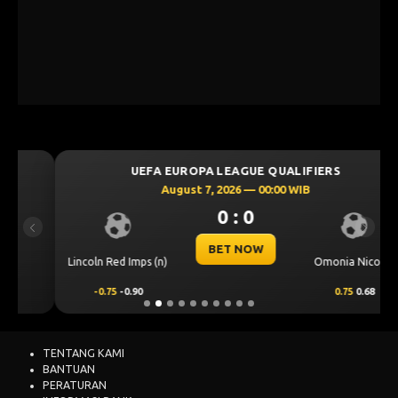
UEFA EUROPA LEAGUE QUALIFIERS
August 7, 2026 — 00:00 WIB
0 : 0
Previous
Next
BET NOW
Lincoln Red Imps (n)
Omonia Nicosia
-0.75
-0.90
0.75
0.68
TENTANG KAMI
BANTUAN
PERATURAN