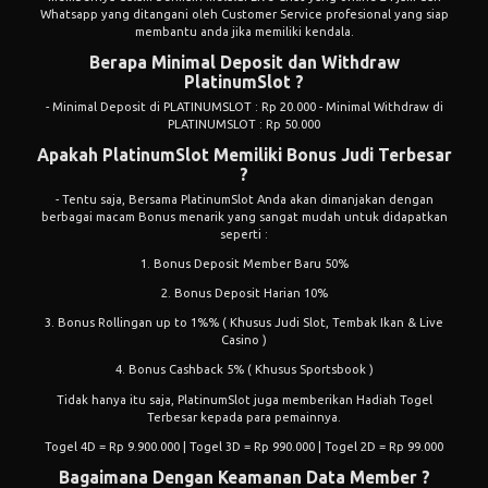
Whatsapp yang ditangani oleh Customer Service profesional yang siap
membantu anda jika memiliki kendala.
Berapa Minimal Deposit dan Withdraw
PlatinumSlot ?
- Minimal Deposit di PLATINUMSLOT : Rp 20.000 - Minimal Withdraw di
PLATINUMSLOT : Rp 50.000
Apakah PlatinumSlot Memiliki Bonus Judi Terbesar
?
- Tentu saja, Bersama PlatinumSlot Anda akan dimanjakan dengan
berbagai macam Bonus menarik yang sangat mudah untuk didapatkan
seperti :
1. Bonus Deposit Member Baru 50%
2. Bonus Deposit Harian 10%
3. Bonus Rollingan up to 1%% ( Khusus Judi Slot, Tembak Ikan & Live
Casino )
4. Bonus Cashback 5% ( Khusus Sportsbook )
Tidak hanya itu saja, PlatinumSlot juga memberikan Hadiah Togel
Terbesar kepada para pemainnya.
Togel 4D = Rp 9.900.000 | Togel 3D = Rp 990.000 | Togel 2D = Rp 99.000
Bagaimana Dengan Keamanan Data Member ?