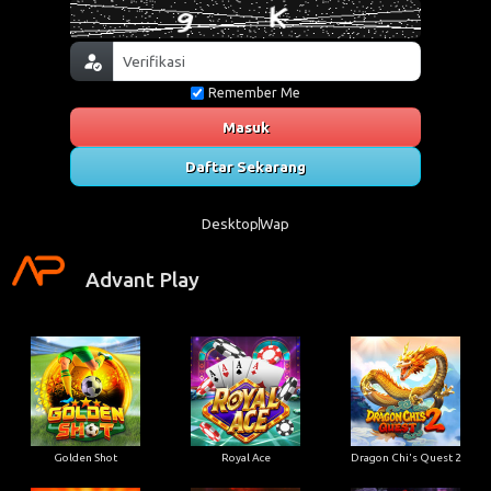
Remember Me
Masuk
Daftar Sekarang
Desktop
Wap
Advant Play
Golden Shot
Royal Ace
Dragon Chi's Quest 2