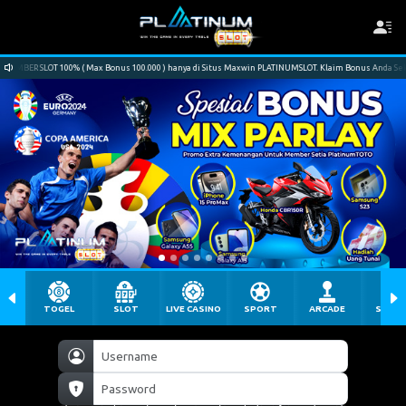
 100% ( Max Bonus 100.000 ) hanya di Situs Maxwin PLATINUMSLOT. Klaim Bonus Anda Sekarang !!!
TOGEL
SLOT
LIVE CASINO
SPORT
ARCADE
SABU