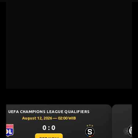
UEFA CHAMPIONS LEAGUE QUALIFIERS
August 12, 2026 — 01:30 WIB
0 : 0
Previous
Next