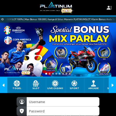
 SLOT 100% ( Max Bonus 100.000 ) hanya di Situs Maxwin PLATINUMSLOT. Klaim Bonus Anda Sekarang 
TOGEL
SLOT
LIVE CASINO
SPORT
ARCADE
SABU