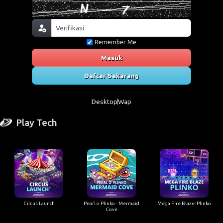
Remember Me
Masuk
Daftar Sekarang
Desktop
Wap
Play Tech
Circus Launch
Pearl o Plinko - Mermaid
Mega Fire Blaze: Plinko
Cove