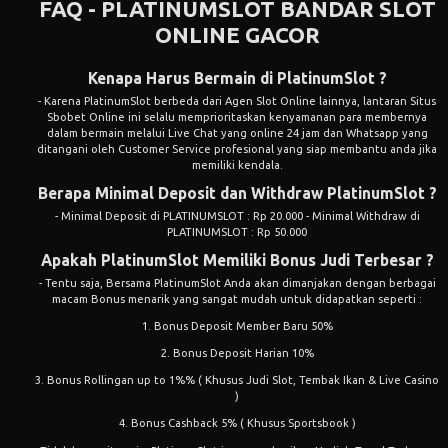
FAQ - PLATINUMSLOT BANDAR SLOT
ONLINE GACOR
Kenapa Harus Bermain di PlatinumSlot ?
- Karena PlatinumSlot berbeda dari Agen Slot Online lainnya, lantaran Situs
Sbobet Online ini selalu memprioritaskan kenyamanan para membernya
dalam bermain melalui Live Chat yang online 24 jam dan Whatsapp yang
ditangani oleh Customer Service profesional yang siap membantu anda jika
memiliki kendala.
Berapa Minimal Deposit dan Withdraw PlatinumSlot ?
- Minimal Deposit di PLATINUMSLOT : Rp 20.000 - Minimal Withdraw di
PLATINUMSLOT : Rp 50.000
Apakah PlatinumSlot Memiliki Bonus Judi Terbesar ?
- Tentu saja, Bersama PlatinumSlot Anda akan dimanjakan dengan berbagai
macam Bonus menarik yang sangat mudah untuk didapatkan seperti :
1. Bonus Deposit Member Baru 50%
2. Bonus Deposit Harian 10%
3. Bonus Rollingan up to 1%% ( Khusus Judi Slot, Tembak Ikan & Live Casino
)
4. Bonus Cashback 5% ( Khusus Sportsbook )