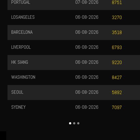
PORTUGAL
07-08-2026
8751
LOSANGELES
06-08-2026
3270
BARCELONA
06-08-2026
3518
LIVERPOOL
06-08-2026
6793
HK SIANG
06-08-2026
9220
WASHINGTON
06-08-2026
8427
SEOUL
06-08-2026
5892
SYDNEY
06-08-2026
7097