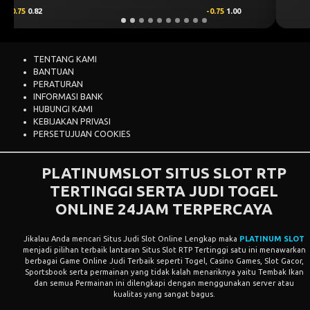
.00
1
0.86
-1
0.96
TENTANG KAMI
BANTUAN
PERATURAN
INFORMASI BANK
HUBUNGI KAMI
KEBIJAKAN PRIVASI
PERSETUJUAN COOKIES
PLATINUMSLOT SITUS SLOT RTP
TERTINGGI SERTA JUDI TOGEL
ONLINE 24JAM TERPERCAYA
Jikalau Anda mencari Situs Judi Slot Online Lengkap maka
PLATINUM SLOT
menjadi pilihan terbaik lantaran Situs Slot RTP Tertinggi satu ini menawarkan
berbagai Game Online Judi Terbaik seperti Togel, Casino Games, Slot Gacor,
Sportsbook serta permainan yang tidak kalah menariknya yaitu Tembak Ikan
dan semua Permainan ini dilengkapi dengan menggunakan server atau
kualitas yang sangat bagus.