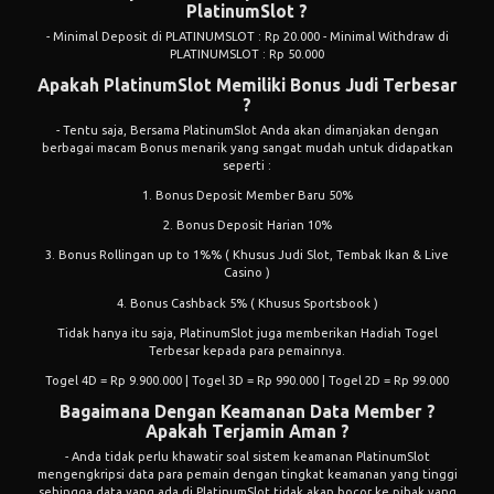
PlatinumSlot ?
- Minimal Deposit di PLATINUMSLOT : Rp 20.000 - Minimal Withdraw di
PLATINUMSLOT : Rp 50.000
Apakah PlatinumSlot Memiliki Bonus Judi Terbesar
?
- Tentu saja, Bersama PlatinumSlot Anda akan dimanjakan dengan
berbagai macam Bonus menarik yang sangat mudah untuk didapatkan
seperti :
1. Bonus Deposit Member Baru 50%
2. Bonus Deposit Harian 10%
3. Bonus Rollingan up to 1%% ( Khusus Judi Slot, Tembak Ikan & Live
Casino )
4. Bonus Cashback 5% ( Khusus Sportsbook )
Tidak hanya itu saja, PlatinumSlot juga memberikan Hadiah Togel
Terbesar kepada para pemainnya.
Togel 4D = Rp 9.900.000 | Togel 3D = Rp 990.000 | Togel 2D = Rp 99.000
Bagaimana Dengan Keamanan Data Member ?
Apakah Terjamin Aman ?
- Anda tidak perlu khawatir soal sistem keamanan PlatinumSlot
mengengkripsi data para pemain dengan tingkat keamanan yang tinggi
sehingga data yang ada di PlatinumSlot tidak akan bocor ke pihak yang