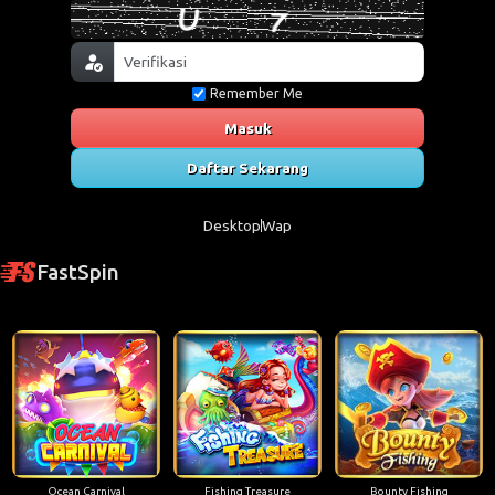
Remember Me
Masuk
Daftar Sekarang
Desktop
Wap
FastSpin
Ocean Carnival
Fishing Treasure
Bounty Fishing